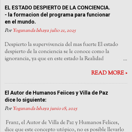
EL ESTADO DESPIERTO DE LA CONCIENCIA.
- la formacion del programa para funcionar
en el mundo.
Por
Yogananda Ishaya
julio 21, 2025
Despierto la supervivencia del mas fuerte El estado
despierto de la conciencia se le conoce como la
ignorancia, ya que en este estado la Realidad
Omnipresente del Ascendente esta siendo ignorada.
Este es un estado de fronteras: la mente esta atrapada
READ MORE »
por sus interpretaciones de pasada experiencia y no
esta libre de experimentar la libertad de la vida como
El Autor de Humanos Feiices y Villa de Paz
es en el instante presente. También esta atrapada
dice lo siguiente:
porque solo lo mas burdo de los objetos se perciben: el
Ascendente Ilimitado pasa desapercibido. El estado
Por
Yogananda Ishaya
junio 18, 2025
despierto de la mente es incoherente. Está
caóticamente fragmentado entre los pensamientos
Franz, el Autor de Villa de Paz y Humanos Felices,
producidos por el intelecto racional y aquellos creados
dice que este concepto utópico, no es posible llevarlo