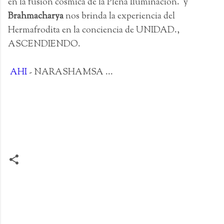
en la fusión cósmica de la Plena Iluminación. y
Brahmacharya
nos brinda la experiencia del
Hermafrodita en la conciencia de UNIDAD.,
ASCENDIENDO.
AHI
- NARASHAMSA ...
C
o
m