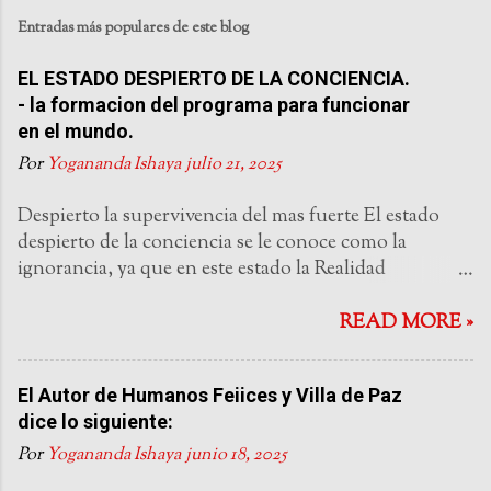
Entradas más populares de este blog
EL ESTADO DESPIERTO DE LA CONCIENCIA.
- la formacion del programa para funcionar
en el mundo.
Por
Yogananda Ishaya
julio 21, 2025
Despierto la supervivencia del mas fuerte El estado
despierto de la conciencia se le conoce como la
ignorancia, ya que en este estado la Realidad
Omnipresente del Ascendente esta siendo ignorada.
Este es un estado de fronteras: la mente esta atrapada
READ MORE »
por sus interpretaciones de pasada experiencia y no
esta libre de experimentar la libertad de la vida como
El Autor de Humanos Feiices y Villa de Paz
es en el instante presente. También esta atrapada
dice lo siguiente:
porque solo lo mas burdo de los objetos se perciben: el
Ascendente Ilimitado pasa desapercibido. El estado
Por
Yogananda Ishaya
junio 18, 2025
despierto de la mente es incoherente. Está