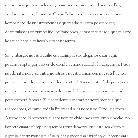
sentiremos que somos los vagabundos desposeídos del tiempo. Eso,
verdaderamente, lo somos. Como Pellinore de las leyendas artúricas,
hemos perdido nuestros reinos y quemadas nuestra posesiones y
deambulamos sin rumbo fijo, oxidándonos lentamente desde que nuestro
hogar se ha vuelto invisible para nosotros.
Sin embargo, nuestro exilio es autoimpuesto. Elegimos estar aquí;
podemos optar por volver de donde venimos cuando lo deseemos. Nada
puede interponerse entre nosotros y nuestra unión con nuestra Fuente,
porque nunca dejamos verdaderamente al Ascendente. Solo pensamos
que lo hicimos; hemos viajado demasiado lejos en nuestra imaginación,
pero es mera fantasía. El Ascendente esperará pacientemente a que
recordemos, durante toda la Eternidad si es necesario. Porque somos el
Ascendente. No importa cuánto tiempo olvidemos este simple hecho, no
importa cuánto tiempo neguemos rotundamente que esto sea cierto o
sigamos construyendo sueños falsos y creencias extrañas, el Ascendente