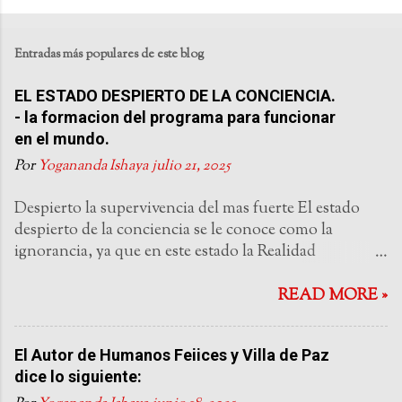
Entradas más populares de este blog
EL ESTADO DESPIERTO DE LA CONCIENCIA.
- la formacion del programa para funcionar
en el mundo.
Por
Yogananda Ishaya
julio 21, 2025
Despierto la supervivencia del mas fuerte El estado
despierto de la conciencia se le conoce como la
ignorancia, ya que en este estado la Realidad
Omnipresente del Ascendente esta siendo ignorada.
Este es un estado de fronteras: la mente esta atrapada
READ MORE »
por sus interpretaciones de pasada experiencia y no
esta libre de experimentar la libertad de la vida como
El Autor de Humanos Feiices y Villa de Paz
es en el instante presente. También esta atrapada
dice lo siguiente:
porque solo lo mas burdo de los objetos se perciben: el